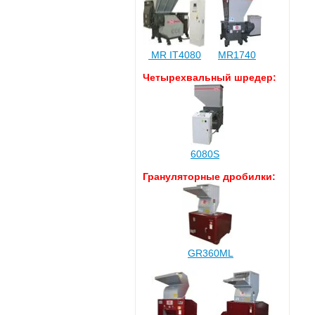
MR IT4080
MR1740
Четырехвальный шредер:
6080S
Грануляторные дробилки:
GR360ML