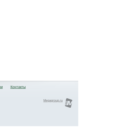
ки
Контакты
Megagroup.ru