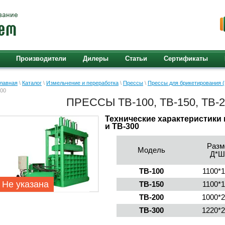
Производители
Дилеры
Статьи
Сертификаты
лавная
\
Каталог
\
Измельчение и переработка
\
Прессы
\
Прессы для брикетирования (
00
ПРЕССЫ ТB-100, ТB-150, ТB-2
Технические характеристики п
и TB-300
Разм
Модель
Д*Ш
ТB-100
1100*
Не указана
ТB-150
1100*
ТB-200
1000*
ТB-300
1220*