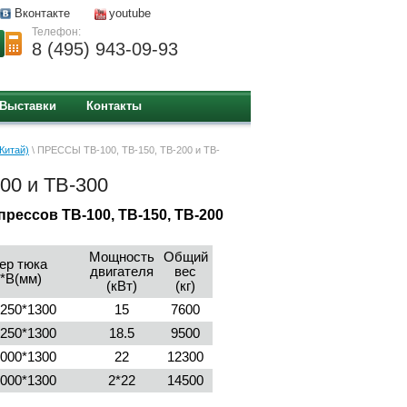
Вконтакте
youtube
Телефон:
8 (495) 943-09-93
Выставки
Контакты
Китай)
\ ПРЕССЫ ТB-100, ТB-150, ТB-200 и TB-
00 и TB-300
рессов ТB-100, ТB-150, ТB-200
Мощность
Общий
ер тюка
двигателя
вес
*В(мм)
(кВт)
(кг)
1250*1300
15
7600
1250*1300
18.5
9500
2000*1300
22
12300
2000*1300
2*22
14500