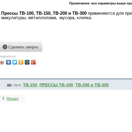
Примечание: все параметры выше приведены то
Прессы
ТB-100, ТB-150, ТB-200 и TB-300
применяются для пре
макулатуры, металлолома, мусора, хлопка.
оделиться
ТB-150
ПРЕССЫ ТB-100
ТB-200 и TB-300
теги:
,
,
Назад