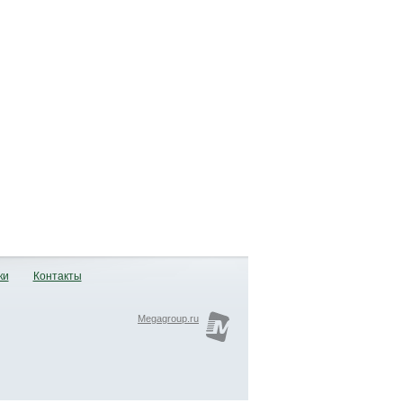
ки
Контакты
Megagroup.ru