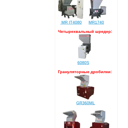
MR IT4080
MR1740
Четырехвальный шредер:
6080S
Грануляторные дробилки:
GR360ML