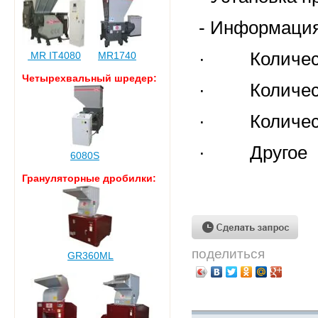
- Информация
· Количест
MR IT4080
MR1740
Четырехвальный шредер:
· Количеств
· Количест
· Другое
6080S
Грануляторные дробилки:
поделиться
GR360ML