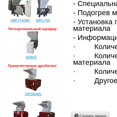
- Специальн
- Подогрев 
- Установка 
MR IT4080
MR1740
материала
Четырехвальный шредер:
- Информаци
· Количес
· Количест
6080S
материала
Грануляторные дробилки:
· Количес
· Друго
GR360ML