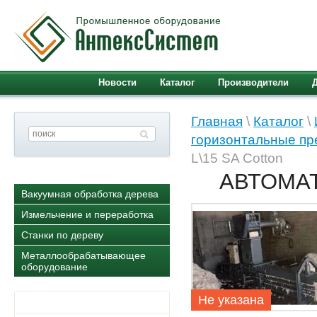
Новости
Каталог
Производители
Главная
\
Каталог
\
горизонтальные пре
L\15 SA Cotton
АВТОМАТ
Вакуумная обработка дерева
Измельчение и переработка
Станки по дереву
Металлообрабатывающее
оборудование
Не указана